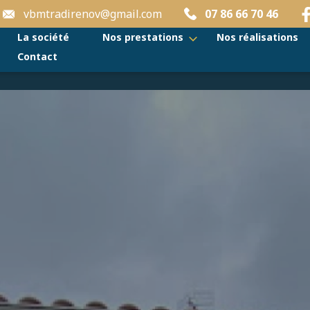
vbmtradirenov@gmail.com
07 86 66 70 46
La société
Nos prestations
Nos réalisations
Contact