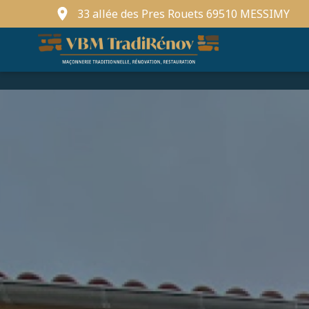
33 allée des Pres Rouets 69510 MESSIMY