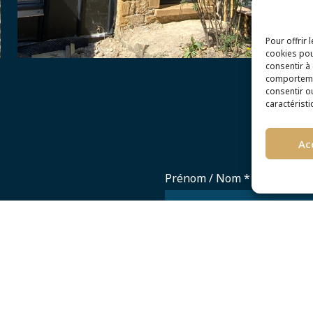
Pour offrir 
cookies pou
consentir à
comportemen
consentir o
caractéristi
Ac
Prénom / Nom
*
Prestations concernée
*
Maçonnerie traditionne