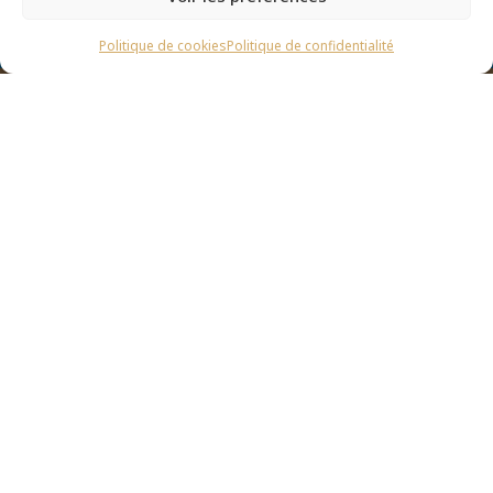
Politique de cookies
Politique de confidentialité
Nos prestations
La société
Maçonnerie générale
Nos réalisations
Rénovation/restauration
Contact