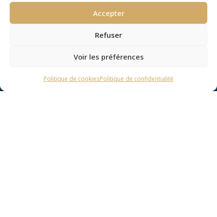
Maçonnerie
Accepter
générale
Refuser
En savoir plus
Voir les préférences
Politique de cookies
Politique de confidentialité
Parlons ensemble de votre prochain