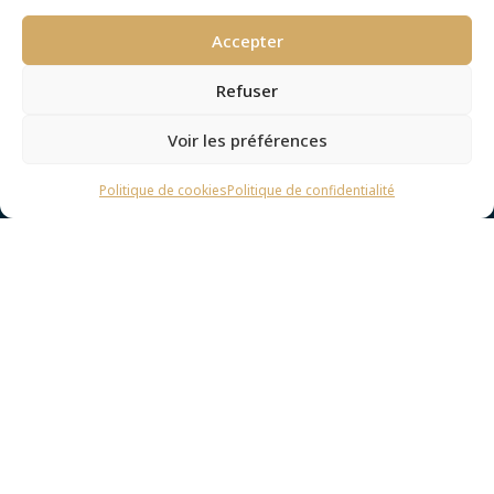
Ville
*
Accepter
Refuser
Message
*
Voir les préférences
Politique de cookies
Politique de confidentialité
J'accepte notre
Politique de confidentialité
.
*